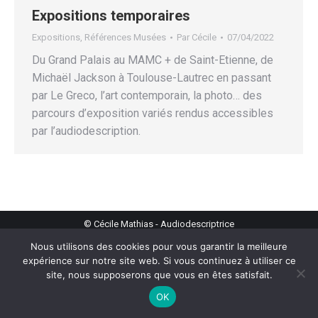
Expositions temporaires
Expositions
,
Références Musées
Par
Cécile
07/04/2022
Du Grand Palais au MAMC + de Saint-Etienne, de
Michaël Jackson à Toulouse-Lautrec en passant
par Le Greco, l’art contemporain, la photo… des
parcours d’exposition variés rendus accessibles
par l’audiodescription.
© Cécile Mathias - Audiodescriptrice
Nous utilisons des cookies pour vous garantir la meilleure
expérience sur notre site web. Si vous continuez à utiliser ce
site, nous supposerons que vous en êtes satisfait.
OK