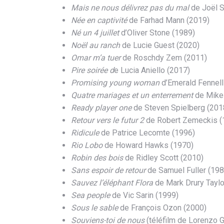
Mais ne nous délivrez pas du mal
de Joël S
Née en captivité
de Farhad Mann (2019)
Né un 4 juillet
d’Oliver Stone (1989)
Noël au ranch
de Lucie Guest (2020)
Omar m’a tuer
de Roschdy Zem (2011)
Pire soirée d
e Lucia Aniello (2017)
Promising young woman
d’Emerald Fennell
Quatre mariages et un enterrement
de Mike
Ready player one
de Steven Spielberg (201
Retour vers le futur 2
de Robert Zemeckis (
Ridicule
de Patrice Lecomte (1996)
Rio Lobo
de Howard Hawks (1970)
Robin des bois
de Ridley Scott (2010)
Sans espoir de retour
de Samuel Fuller (198
Sauvez l’éléphant Flora
de Mark Drury Taylo
Sea people
de Vic Sarin (1999)
Sous le sable
de François Ozon (2000)
Souviens-toi de nous
(téléfilm de Lorenzo G