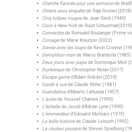
Cherche fiancée pour une semaine
de Bradf
Chiens sous enquête
de Raja Gosnel (2018)
Cinq tulipes rouges
de Jean Stelli (1949)
Coco à New-York
de Ruud Schuurman(2019)
Connectés
de Romuald Boulanger (Prime vi
Corsage
de Marie Kreutzer (2022)
Danse avec les loups
de Kevin Costner (19
Demolition man
de Marco Brambilla (1983)
Deux jours avec papa
de Dominique Moll (
Dunkerque
de Christopher Nolan (2017)
Escape game
d’Adam Robitel (2019)
Garde à vue
de Claude Miller (1981)
Guendalina
d’Alberto Lattuada (1957)
L’autre
de Youssef Chahine (1999)
L’échelle de Jacob
d’Adrian Lyne (1990)
L’emmerdeur
d’Edouard Molinaro (1973)
La belle histoire
de Claude Lelouch (1992)
La couleur pourpre
de Steven Spielberg (1