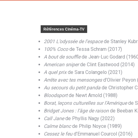
Références Cinéma-TV
2001 L’odyssée de l’espace
de Stanley Kubr
100% Coco
de Tessa Schram (2017)
A bout de souffle
de Jean-Luc Godard (196
American sniper
de Clint Eastwood (2014)
A quel prix
de Sara Colangelo (2021)
Arrête avec tes mensonges
d’Olivier Peyon 
Au secours du petit panda
de Christopher C
Bloodsport
de Newt Arnold (1988)
Borat, leçons culturelles sur l’Amérique
de S
Bridget Jones : l’âge de raison
de Beeban Ki
Call Jane
de Phyllis Nagy (2022)
Calme blanc
de Philip Noyce (1989)
Cessez le feu
d’Emmanuel Courcol (2016)