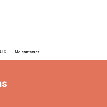
FALC
Me contacter
ms