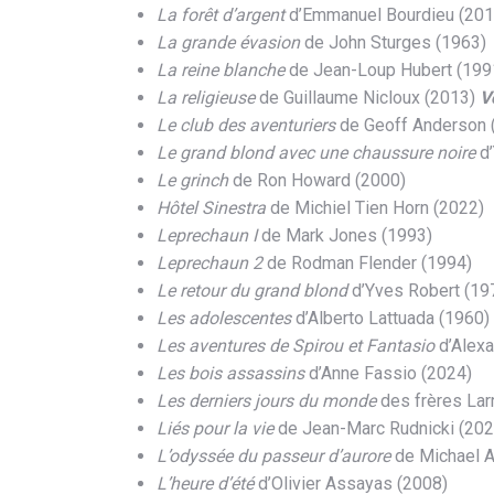
La forêt d’argent
d’Emmanuel Bourdieu (201
La grande évasion
de John Sturges (1963)
La reine blanche
de Jean-Loup Hubert (199
La religieuse
de Guillaume Nicloux (2013)
V
Le club des aventuriers
de Geoff Anderson 
Le grand blond avec une chaussure noire
d’
Le grinch
de Ron Howard (2000)
Hôtel Sinestra
de Michiel Tien Horn (2022)
Leprechaun I
de Mark Jones (1993)
Leprechaun 2
de Rodman Flender (1994)
Le retour du grand blond
d’Yves Robert (19
Les adolescentes
d’Alberto Lattuada (1960)
Les aventures de Spirou et Fantasio
d’Alexa
Les bois assassins
d’Anne Fassio (2024)
Les derniers jours du monde
des frères Lar
Liés pour la vie
de Jean-Marc Rudnicki (202
L’odyssée du passeur d’aurore
de Michael A
L’heure d’été
d’Olivier Assayas (2008)