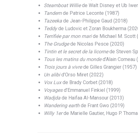
Steamboat Willie
de Walt Disney et Ub Iwe
Tandem
de Patrice Leconte (1987)
Tazeeka
de Jean-Philippe Gaud (2018)
Teddy
de Ludovic et Zoran Boukherma (202
Terrifiée par mon mari
de Michael M. Scott 
The Grudge
de Nicolas Pesce (2020)
Tintin et le secret de la licorne
de Steven Sp
Tous les matins du monde
d’Alain Corneau 
Trois jours à vivre
de Gilles Grangier (1957)
Un alibi
d’Orso Miret (2022)
Vox Lux
de Brady Corbet (2018)
Voyages
d’Emmanuel Finkiel (1999)
Wadjda
de Haifaa Al-Mansour (2013)
Wandering earth
de Frant Gwo (2019)
Willy 1er
de Marielle Gautier, Hugo P. Thom
Navigation