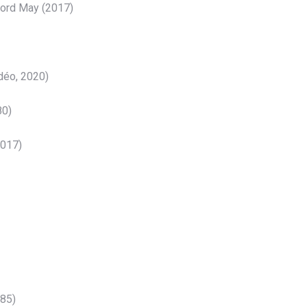
ord May (2017)
déo, 2020)
80)
2017)
985)