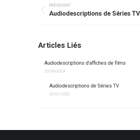
PRÉCÉDENT
article
Audiodescriptions de Séries TV
Article
précédent
:
Articles Liés
Audiodescriptions d’affiches de films
20/09/2024
Audiodescriptions de Séries TV
22/01/2022