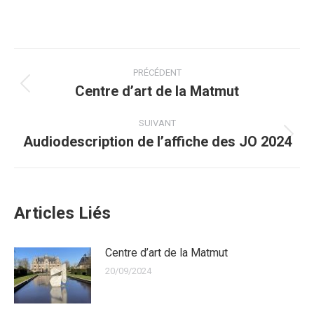
Navigation
PRÉCÉDENT
article
Centre d’art de la Matmut
Article
précédent
SUIVANT
:
Audiodescription de l’affiche des JO 2024
Article
suivant
:
Articles Liés
Centre d’art de la Matmut
20/09/2024